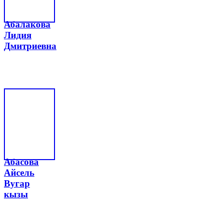
Абалакова
Лидия
Дмитриевна
Абасова
Айсель
Вугар
кызы