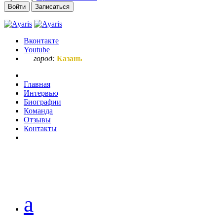
Войти
Записаться
Вконтакте
Youtube
город:
Казань
Главная
Интервью
Биографии
Команда
Отзывы
Контакты
Ваш запрос
а