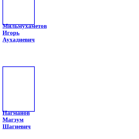
Мильмухаметов
Игорь
Аухадиевич
Нагманов
Магзум
Шагиевич