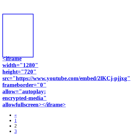
<iframe
width="1280"
height="720"
src="https://www.youtube.com/embed/2lKCj-pjjxg"
frameborder="0"
allow="autoplay;
encrypted-media"
allowfullscreen></iframe>
«
1
2
3