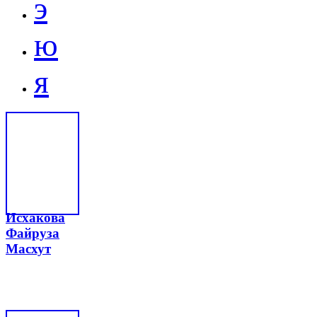
э
ю
я
Исхакова
Файруза
Масхут