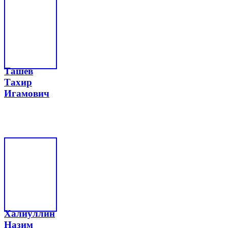
Ташев
Тахир
Игамович
Халиуллин
Назим