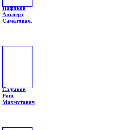
Нафиков
Альберт
Саматович.
Садыков
Раис
Махмутович