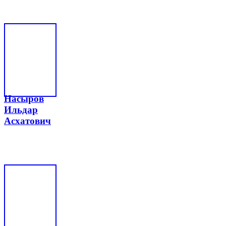
Насыров
Ильдар
Асхатович