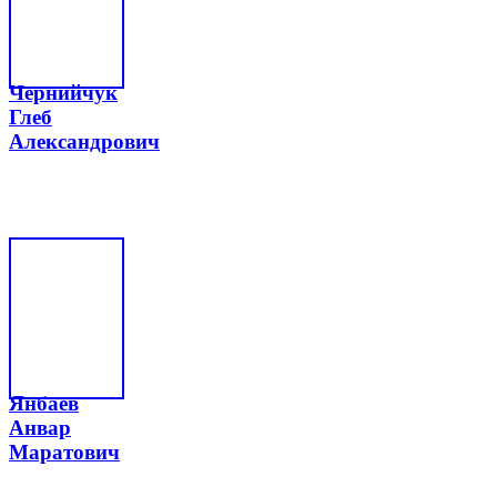
Чернийчук
Глеб
Александрович
Янбаев
Анвар
Маратович