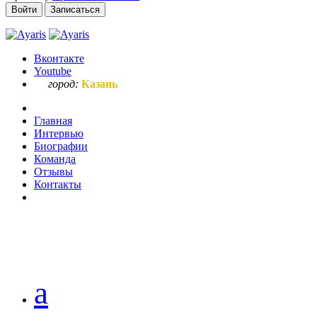
Войти
Записаться
Вконтакте
Youtube
город:
Казань
Главная
Интервью
Биографии
Команда
Отзывы
Контакты
Ваш запрос
а