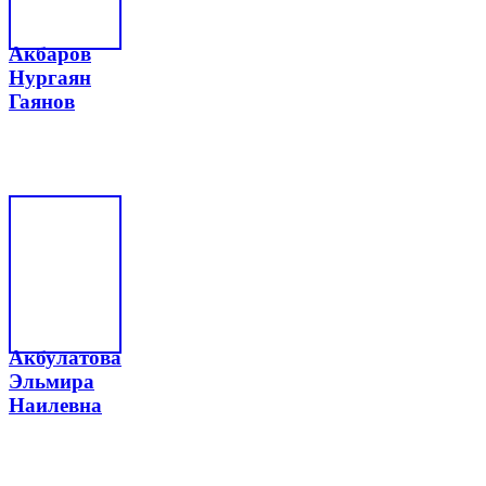
Акбаров
Нургаян
Гаянов
Акбулатова
Эльмира
Наилевна