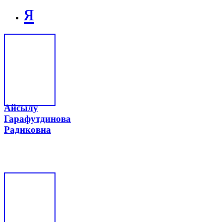
я
Айсылу
Гарафутдинова
Радиковна