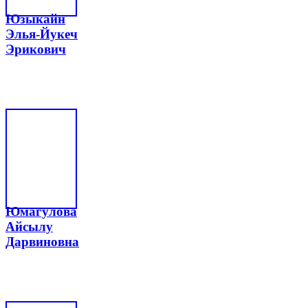
Юзыкайн
Элья-Йукеч
Эрикович
Юмагулова
Айсылу
Дарвиновна