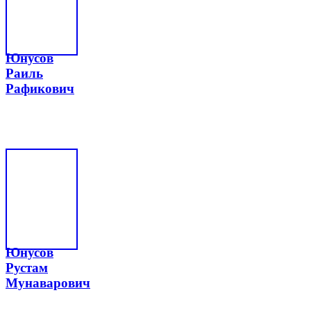
Юнусов
Раиль
Рафикович
Юнусов
Рустам
Мунаварович