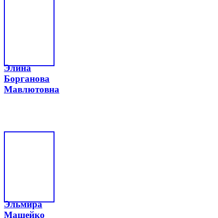
Элина
Борганова
Мавлютовна
Эльмира
Машейко