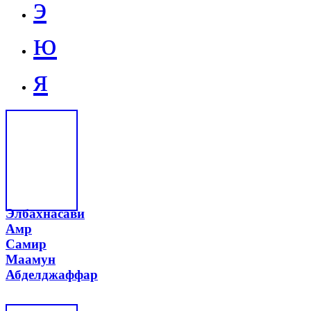
э
ю
я
Элбахнасави
Амр
Самир
Маамун
Абделджаффар