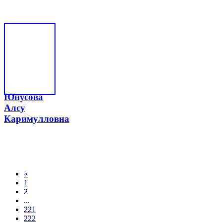
Юнусова
Алсу
Каримулловна
«
1
2
...
221
222