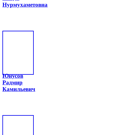
Нурмухаметовна
Юнусов
Радмир
Камильевич