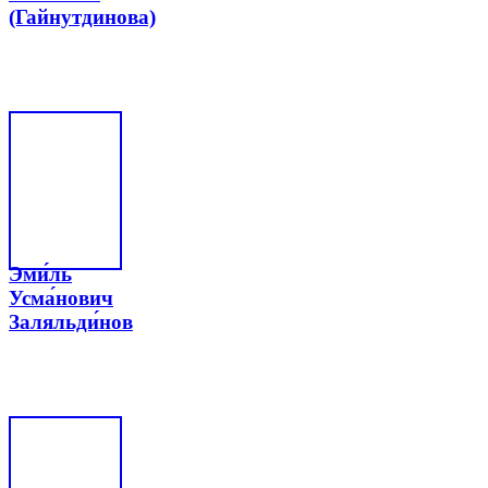
(Гайнутдинова)
Эми́ль
Усма́нович
Заляльди́нов