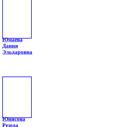
Юмаева
Дания
Эльдаровна
Юнисова
Резеда