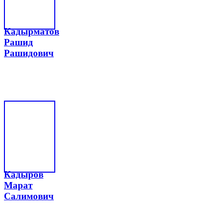
Кадырматов
Рашид
Рашидович
Кадыров
Марат
Салимович