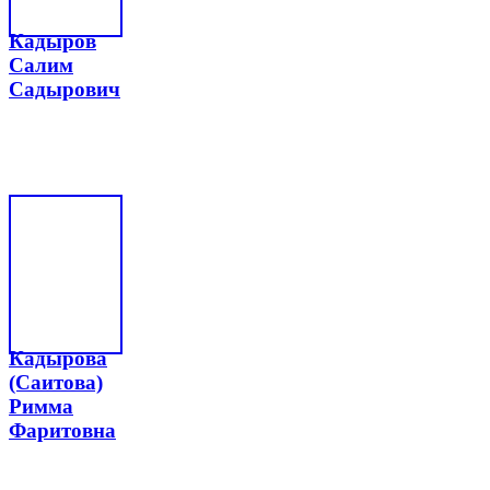
Кадыров
Салим
Садырович
Кадырова
(Саитова)
Римма
Фаритовна