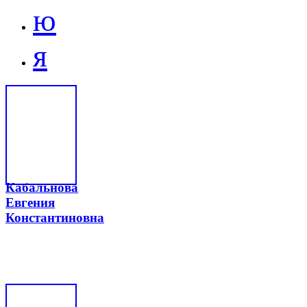
ю
я
Кабальнова
Евгения
Константиновна