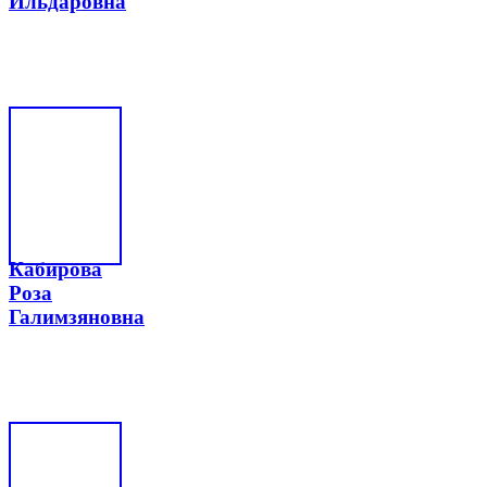
Ильдаровна
Кабирова
Роза
Галимзяновна