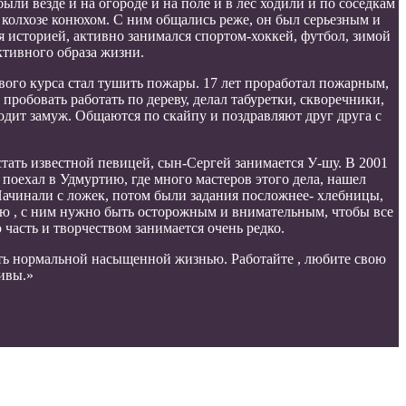
ыли везде и на огороде и на поле и в лес ходили и по соседкам
в колхозе конюхом. С ним общались реже, он был серьезным и
я историей, активно занимался спортом-хоккей, футбол, зимой
тивного образа жизни.
вого курса стал тушить пожары. 17 лет проработал пожарным,
робовать работать по дереву, делал табуретки, скворечники,
ходит замуж. Общаются по скайпу и поздравляют друг друга с
 стать известной певицей, сын-Сергей занимается У-шу. В 2001
поехал в Удмуртию, где много мастеров этого дела, нашел
Начинали с ложек, потом были задания посложнее- хлебницы,
ргию , с ним нужно быть осторожным и внимательным, чтобы все
часть и творчеством занимается очень редко.
 жить нормальной насыщенной жизнью. Работайте , любите свою
ливы.»