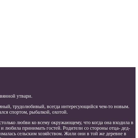
вянной утвари.
 умный, трудолюбивый, всегда интересующийся чем-то новым.
лся спортом, рыбалкой, охотой.
столько любви ко всему окружающему, что когда она входила в
 и любила принимать гостей. Родители со стороны отца- дед-
малась сельским хозяйством. Жили они в той же деревне в