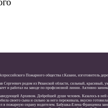
ого
Всероссийского Пожарного общества г.Казани, изготовитель дере
слав Сергеевич родом из Рязанской области, сильный, красивый,
тет и работал на заводе по профсоюзной линии. Активно занима
 заведующей Архивом. Добрейшей души человек. Казалось в ней 
юбила своего сына и сильно за него переживала, вкусно готовила
л в пожарную охрану водителем. Бабушка-Елена Францевна зани