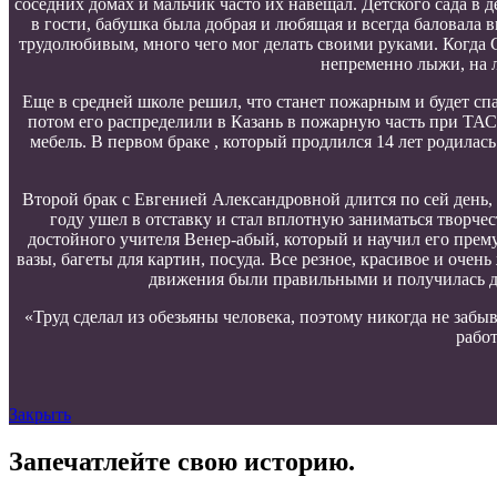
соседних домах и мальчик часто их навещал. Детского сада в д
в гости, бабушка была добрая и любящая и всегда баловала 
трудолюбивым, много чего мог делать своими руками. Когда С
непременно лыжи, на 
Еще в средней школе решил, что станет пожарным и будет сп
потом его распределили в Казань в пожарную часть при ТАСМ
мебель. В первом браке , который продлился 14 лет родилас
Второй брак с Евгенией Александровной длится по сей день, д
году ушел в отставку и стал вплотную заниматься творче
достойного учителя Венер-абый, который и научил его прем
вазы, багеты для картин, посуда. Все резное, красивое и оче
движения были правильными и получилась дей
«Труд сделал из обезьяны человека, поэтому никогда не забы
работ
Закрыть
Запечатлейте свою историю.