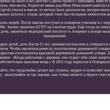
еревне не было и все детство Сергей провел с бабушкой. Вместе б
внука, чем могла. Родители мамы-дед-Иван Николаевич работал 
ергей учился в школе, то мечтал быть археологом, интересовалс
лыжах катался с отцом, который тоже был большим любителем ак
асать людей. После школы поступил в пожарное училище и с пер
е. Заочно закончил ЕГПУ на учителя труда. Еще тогда он начал п
ь дочь, закончила медицинский институт в Америке и вскоре вы
праздниками.
вое детей, дочь Настя-15 лет, занимается вокалом и собирается
ством. Чтобы научиться ремеслу изготовления деревянной утвари 
удростям изготовления красивой деревянной домашней утвари. 
нь живое. «Когда работаешь с деревом, оно отдает тебе свою эне
ствительно красивая вещь.» В 2011 году вернулся в Пожарную 
вайте, что трудолюбие делает вас сильнее, мудрее и позволяет
у , выполняйте ее так хорошо, как только можете и будете счаст