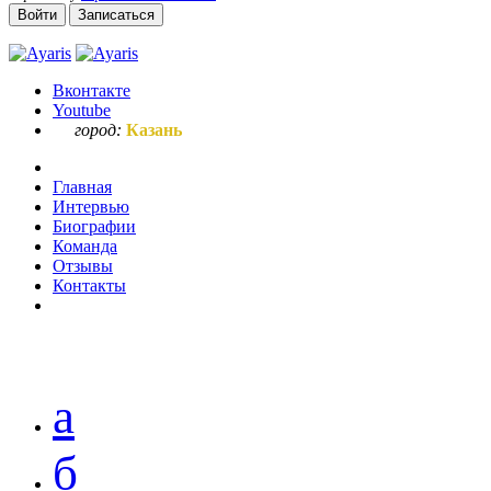
Войти
Записаться
Вконтакте
Youtube
город:
Казань
Главная
Интервью
Биографии
Команда
Отзывы
Контакты
Ваш запрос по букве "г"
а
б