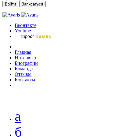
Войти
Записаться
Вконтакте
Youtube
город:
Казань
Главная
Интервью
Биографии
Команда
Отзывы
Контакты
Ваш запрос по букве "г"
а
б