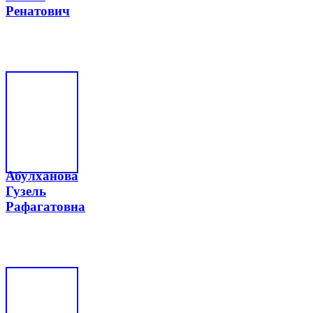
Ренатович
Абулханова
Гузель
Рафагатовна