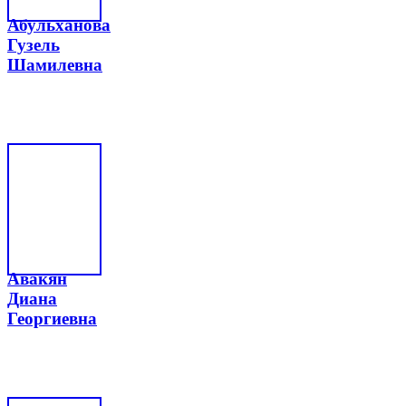
Абульханова
Гузель
Шамилевна
Авакян
Диана
Георгиевна