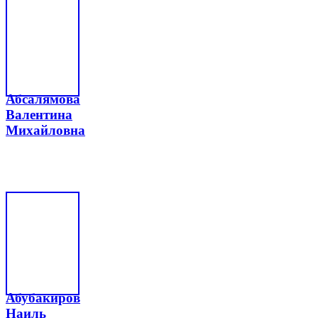
Абсалямова
Валентина
Михайловна
Абубакиров
Наиль