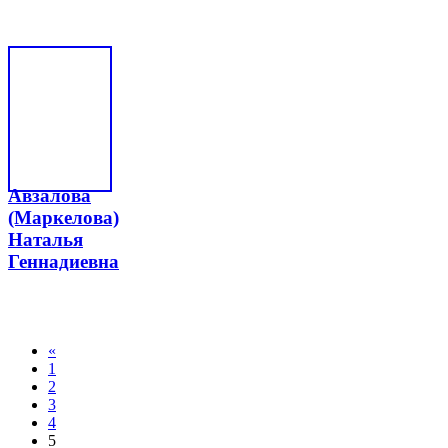
Авзалова
(Маркелова)
Наталья
Геннадиевна
«
1
2
3
4
5