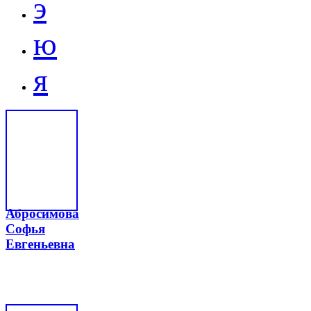
э
ю
я
Абросимова
Софья
Евгеньевна