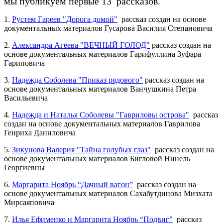
мы публикуем первые 13 рассказов.
1.
Рустем Гареев "Дорога домой"
рассказ создан на основе
документальных материалов Гусарова Василия Степановича
2.
Александра Агеева "ВЕЧНЫЙ ГОЛОД"
рассказ создан на
основе документальных материалов Гарифуллина Зуфара
Гариповича
3.
Надежда Соболева "Приказ рядового"
рассказ создан на
основе документальных материалов Ванчушкина Петра
Васильевича
4.
Надежда и Наталья Соболевы "Гавриловы острова"
рассказ
создан на основе документальных материалов Гаврилова
Генриха Даниловича
5.
Зикунова Валерия "Тайна голубых глаз"
рассказ создан на
основе документальных материалов Бигловой Нинель
Георгиевны
6.
Маргарита Ноябрь “Дачный вагон”
рассказ создан на
основе документальных материалов Сахабутдинова Мизхата
Мирсаяповича
7.
Илья Ефименко и Маргарита Ноябрь “Подвиг”
рассказ