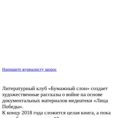
"Бумажный слон"
Давайте знакомиться! Мы в «Аярис» снимаем
биографические фильмы уже 10 лет и знаем, как
собрать из ваших рассказов, фотографий и видео
историю, которая станет важной частью архива
семьи. Вы можете выбрать «своего» журналиста,
с которым захотите поработать над фильмом.
Напишите журналисту запрос
Литературный клуб «Бумажный слон» создает
художественные рассказы о войне на основе
документальных материалов медиатеки «Лица
Победы».
К концу 2018 года сложится целая книга, а пока