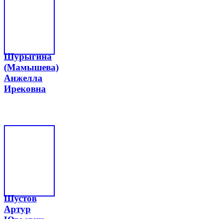
Шурыгина
(Мамышева)
Анжелла
Ирековна
Шустов
Артур