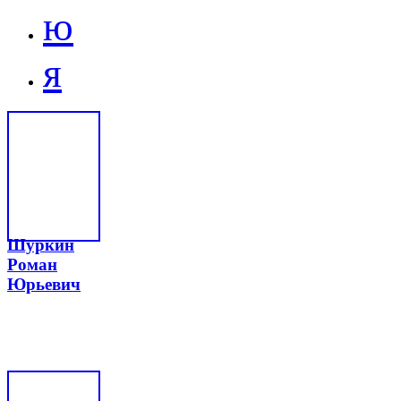
ю
я
Шуркин
Роман
Юрьевич