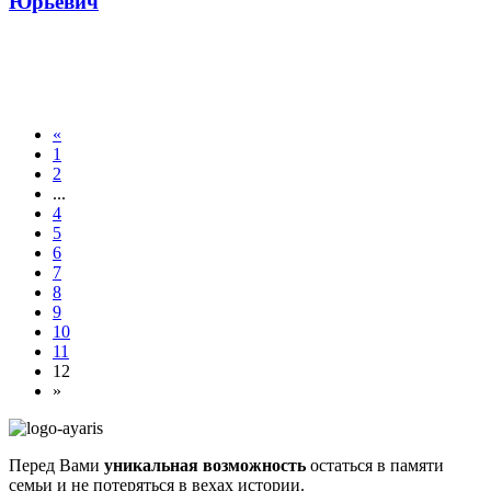
Юрьевич
«
1
2
...
4
5
6
7
8
9
10
11
12
»
Перед Вами
уникальная возможность
остаться в памяти
семьи и не потеряться в вехах истории.