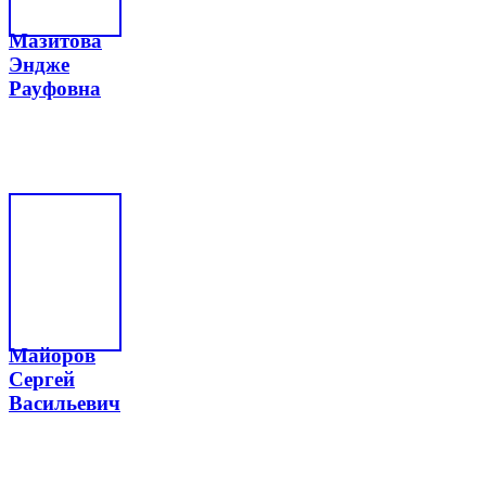
Мазитова
Эндже
Рауфовна
Майоров
Сергей
Васильевич