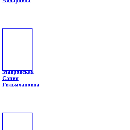
Айдаровна
Мавровская
Сания
Гильмхановна