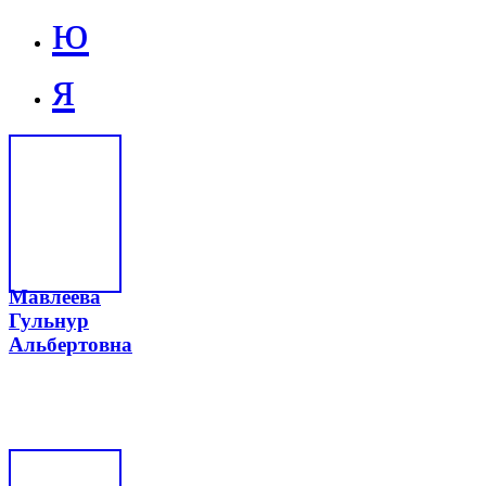
ю
я
Мавлеева
Гульнур
Альбертовна