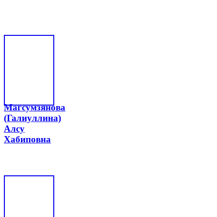
Магсумзянова
(Галиуллина)
Алсу
Хабиповна