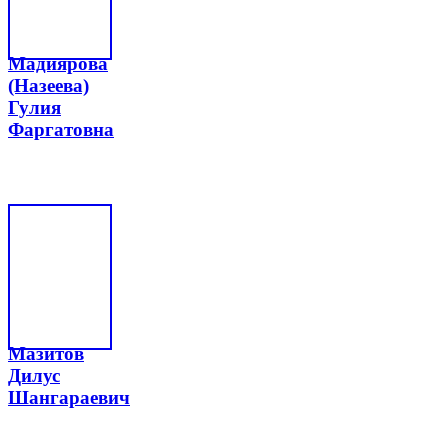
Мадиярова
(Назеева)
Гулия
Фаргатовна
Мазитов
Дилус
Шангараевич