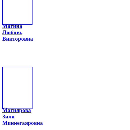
Магина
Любовь
Викторовна
Магиярова
Зиля
Миннегаяровна