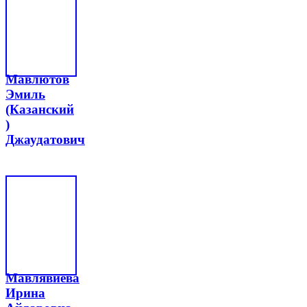
Мавлютов
Эмиль
(Казанский
)
Джаудатович
Мавлявиева
Ирина