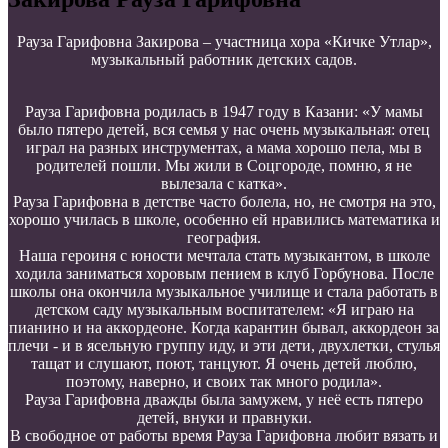
Рауза Гарифовна Закирова – участница хора «Кичке Утлар»,
музыкальный работник детских садов.
Рауза Гарифовна родилась в 1947 году в Казани: «У мамы
было пятеро детей, вся семья у нас очень музыкальная: отец
играл на разных инструментах, а мама хорошо пела, мы в
родителей пошли. Мы жили в Соцгороде, помню, я не
вылезала с катка».
Рауза Гарифовна в детстве часто болела, но, не смотря на это,
хорошо училась в школе, особенно ей нравились математика и
география.
Наша героиня с юности мечтала стать музыкантом, в школе
ходила заниматься хоровым пением в клуб Горбунова. После
школы она окончила музыкальное училище и стала работать в
детском саду музыкальным воспитателем: «Я играю на
пианино и на аккордеоне. Когда карантин бывал, аккордеон за
плечи - и в ясельную группу иду, и эти дети, двухлетки, стулья
тащат и слушают, поют, танцуют. Я очень детей люблю,
поэтому, наверно, и своих так много родила».
Рауза Гарифовна дважды была замужем, у неё есть пятеро
детей, внуки и правнуки.
В свободное от работы время Рауза Гарифовна любит вязать и