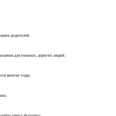
ваших родителей.
елания для нужных, дорогих людей.
устя многие годы.
нии.
ройте завесу будущего.