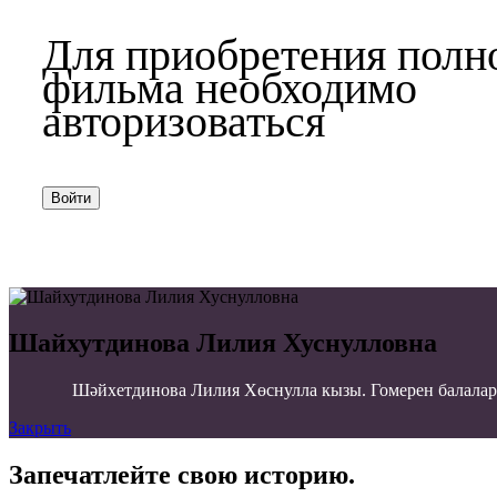
Для приобретения полн
фильма необходимо
авторизоваться
Войти
Шайхутдинова Лилия Хуснулловна
Шәйхетдинова Лилия Хөснулла кызы. Гомерен балаларга
Закрыть
Запечатлейте свою историю.