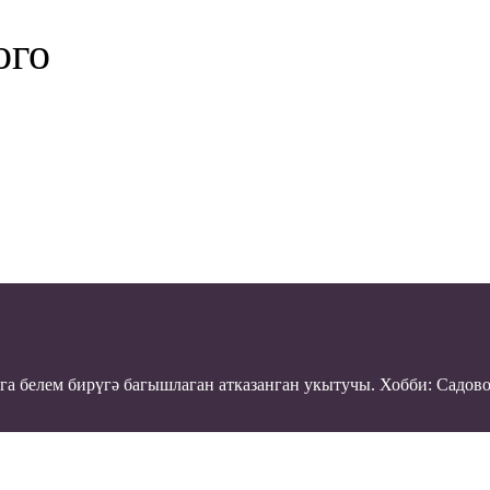
ого
 белем бирүгә багышлаган атказанган укытучы. Хобби: Садоводс