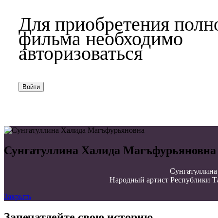
Для приобретения полн
фильма необходимо
авторизоваться
Войти
Сунгатуллина Халида Магъфурьяновна
Сунгатуллина 
Народный артист Республики Т
Закрыть
Запечатлейте свою историю.