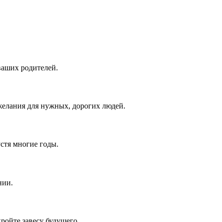
ваших родителей.
елания для нужных, дорогих людей.
устя многие годы.
нии.
ройте завесу будущего.