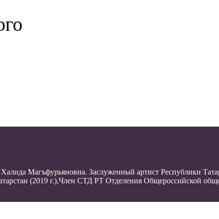
ого
Халида Магъфурьяновна. Заслуженный артист Республики Татарс
атарстан (2019 г.),Член СТД РТ Отделения Общероссийской общ