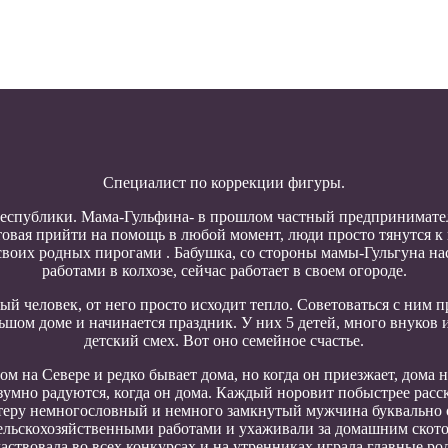
Специалист по коррекции фигуры.
еспублики. Мама-Гульфина- в прошлом частный предприниматель
отовая прийти на помощь в любой момент, люди просто тянутся к
 своих родных пирогами . Бабушка, со стороны мамы-Гульгуна н
работами в колхозе, сейчас работает в своем огороде.
 человек, от него просто исходит тепло. Советоваться с ним пр
льшом доме и начинается праздник. У них 5 детей, много внуков 
детский смех. Вот оно семейное счастье.
м на Севере и редко бывает дома, но когда он приезжает, дома н
умно радуются, когда он дома. Каждый норовит побыстрее расска
актеру немногословный и немного замкнутый мужчина буквально
ельскохозяйственными работами и ухаживали за домашним скотом
аствовала во всех конкурсах и на утренниках играла главные ро