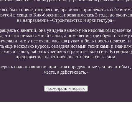
 все было новое, интересное, нравилось привлекать к себе вни
одругой в секцию Кик-боксинга, прозанималась 3 года, до окон
на направление «Строительство и архитектура».
звращаясь с занятий, она увидела вывеску на небольшом крылеч
а, что это не массажный салон, а помещение, где обучают этому 
тмечали, что у нее очень «легкая рука» и боль просто исчезает и 
ла еще несколько курсов, овладела новыми техниками и знания
сажный салон, набрать учеников и развить свою сеть. В скором 
предложение, на которое она ответила согласием.
 верить надо правильно, прилагая определенные усилия, чтобы сд
месте, а действовать.»
посмотреть интервью