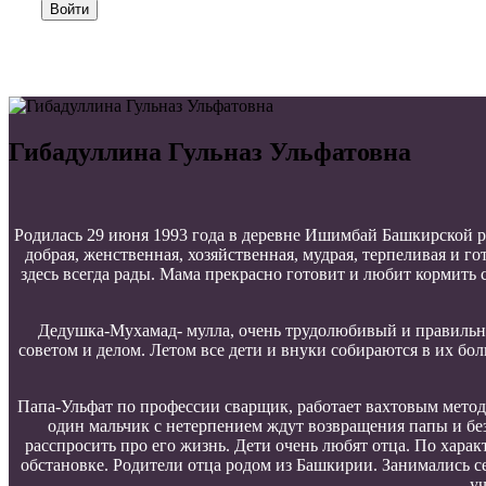
Войти
Гибадуллина Гульназ Ульфатовна
Родилась 29 июня 1993 года в деревне Ишимбай Башкирской р
добрая, женственная, хозяйственная, мудрая, терпеливая и г
здесь всегда рады. Мама прекрасно готовит и любит кормить
Дедушка-Мухамад- мулла, очень трудолюбивый и правильный
советом и делом. Летом все дети и внуки собираются в их бо
Папа-Ульфат по профессии сварщик, работает вахтовым методо
один мальчик с нетерпением ждут возвращения папы и без
расспросить про его жизнь. Дети очень любят отца. По хар
обстановке. Родители отца родом из Башкирии. Занимались с
уч