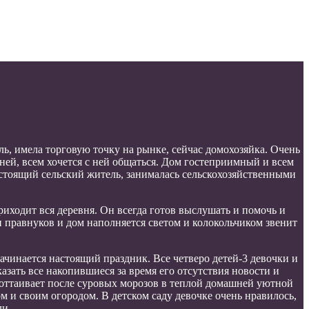
, имела торговую точку на рынке, сейчас домохозяйка. Очень
 ней, всем хочется с ней общаться. Дом гостеприимный и всем
астоящий сельский житель, занималась сельскохозяйственными
иходит вся деревня. Он всегда готов выслушать и помочь и
и правнуков и дом наполняется светом и колокольчиком звенит
ачинается настоящий праздник. Все четверо детей-3 девочки и
зать все накопившиеся за время его отсутствия новости и
 оттаивает после суровых морозов в теплой домашней уютной
 и своим огородом. В детском саду девочке очень нравилось,
ли.