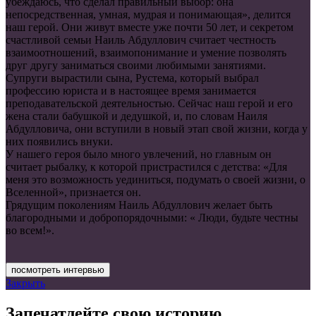
убеждаюсь, что сделал правильный выбор: она
непосредственная, умная, мудрая и понимающая», делится
наш герой. Они живут вместе уже почти 50 лет, и секретом
счастливой семьи Наиль Абдуллович считает честность
взаимоотношений, взаимопонимание и умение позволять
друг другу заниматься своими любимыми занятиями.
Супруги вырастили сына, Рустема, который выбрал
профессию юриста и в настоящее время занимается
преподавательской деятельностью. Сейчас наш герой и его
жена стали бабушкой и дедушкой, и, по словам Наиля
Абдулловича, они вступили в новый этап свой жизни, когда у
них появились внуки.
У нашего героя было много увлечений, но главным он
считает рыбалку, к которой пристрастился с детства: «Для
меня это возможность уединиться, подумать о своей жизни, о
Вселенной», признается он.
Грядущим поколениям Наиль Абдуллович желает быть
благородными и добропорядочными: « Люди, будьте честны
во всем!».
посмотреть интервью
Закрыть
Запечатлейте свою историю.