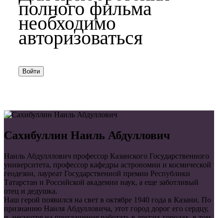
полного фильма
необходимо
авторизоваться
Войти
Сахибуллин Наиль Абдуллович
Наиль Абдулллович профессор Казанского Государственного
университета, профессор кафедры астрономии и космической
геодезии, лауреат Государственной премии Республики
Татарстан и Российской академии наук, а еще заботливый
отец и дедушка.
Наш герой появился на свет в октябре 1940 года в Казани. По
признанию Наиля Абдулловича, этот город дорог его сердцу,
и, несмотря на приглашения работать в других городах, в том