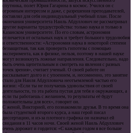
космической промышленности, запуск искусственного
спутника, полет Юрия Гагарина в космос. Учился он с
огромным интересом и даже, с разрешения преподавателей,
составлял для себя индивидуальный учебный план. После
окончания университета Наиль Абдуллович не рассматривал
другие варианты трудоустройства: только наука и только в
Казанском университете. По его словам, астрономия
отличается от остальных наук и требует большого трудолюбия
и ответственности: «Астрономия наука в некоторой степени
беззащитная, так как проверить гипотезы с помощью
эксперимента, как в физике, нельзя, поэтому в нашей науке
могут возникнуть ложные направления. Следовательно, надо
быть очень щепетильным и смотреть на явления с разных
точек зрения», считает ученый. О своей работе он
рассказывает долго и с упоением, и, несомненно, это занятие
стало для Наиля Абдулловича неотъемлемой частью его
жизни: «Если ты не получаешь удовольствия от своей
деятельности, то эта работа пустая для тебя и окружающих, а
если ты работаешь с желанием, то результаты её будут
положительны для всех», говорит он.
С женой, Викторией, его познакомили друзья. В то время она
была студенткой второго курса, а наш герой писал
диссертацию, и из-за плотного графика он назначал ей
свидания в 11 часов ночи. Своей женой Наиль Абдуллович
очень дорожит и гордится: «С каждым годом я все больше