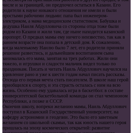
числе и за границей, он предпочел остаться в Казани. Его
родители к науке никакого отношения не имели и были
простыми рабочими людьми: папа был инженером-
электриком, а мама медицинским статистиком. Бабушка и
дедушка Наиля Абдулловича со стороны отца тоже были
родом из Казани и жили там, где ныне находится казанский
аэропорт. О предках мамы ему ничего неизвестно, так как в
раннем возрасте она попала в детский дом. К сожалению,
когда маленькому Наилю было 7 лет, его родители приняли
решение развестись, и дальнейшим воспитанием сына
занималась его мама, занятая на трех работах. Жили они
тяжело, и игрушки и сладости мальчик видел только по
праздникам. Писать и читать Наиль Абдуллович научился на
удивление рано и уже к шести годам начал писать рассказы.
Отсюда его первая мечта стать писателем. В школе наш герой
приобщился к спорту, и эта страсть осталась с ним на всю
жизнь. Особенно ему удавалась игра в баскетбол: в составе
университетской баскетбольной команды он стал чемпионом
Республики, а позже и СССР.
Окончив школу, вопреки желанию мамы, Наиль Абдуллович
поступил в Казанский Государственный университет, на
кафедру астрономии и геодезии. Это было его заветным
желанием со школьной скамьи, так как юность нашего героя
пришлась на эпоху космических открытий: развитие