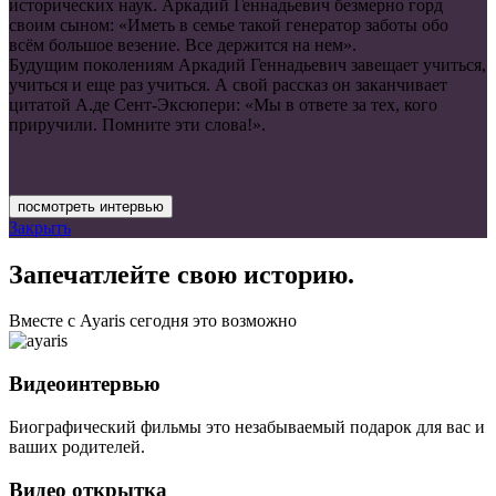
исторических наук. Аркадий Геннадьевич безмерно горд
своим сыном: «Иметь в семье такой генератор заботы обо
всём большое везение. Все держится на нем».
Будущим поколениям Аркадий Геннадьевич завещает учиться,
учиться и еще раз учиться. А свой рассказ он заканчивает
цитатой А.де Сент-Эксюпери: «Мы в ответе за тех, кого
приручили. Помните эти слова!».
посмотреть интервью
Закрыть
Запечатлейте свою историю.
Вместе с Ayaris сегодня это возможно
Видеоинтервью
Биографический фильмы это незабываемый подарок для вас и
ваших родителей.
Видео открытка