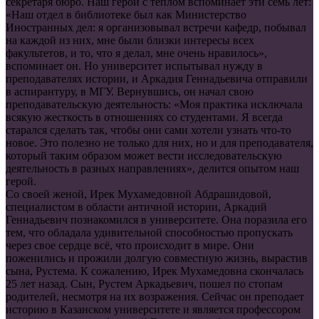
секретаря бюро. Наш герой с теплом вспоминает эти семь лет:
«Наш отдел в библиотеке был как Министерство
Иностранных дел: я организовывал встречи кафедр, побывал
на каждой из них, мне были близки интересы всех
факультетов, и то, что я делал, мне очень нравилось»,
вспоминает он. Но университет испытывал нужду в
преподавателях истории, и Аркадия Геннадьевича отправили
в аспирантуру, в МГУ. Вернувшись, он начал свою
преподавательскую деятельность: «Моя практика исключала
всякую жесткость в отношениях со студентами. Я всегда
старался сделать так, чтобы они сами хотели узнать что-то
новое. Это полезно не только для них, но и для преподавателя,
который таким образом может вести исследовательскую
деятельность в разных направлениях», делится опытом наш
герой.
Со своей женой, Ирек Мухамедовной Абдрашидовой,
специалистом в области античной истории, Аркадий
Геннадьевич познакомился в университете. Она поразила его
тем, что обладала удивительной способностью пропускать
через свое сердце всё, что происходит в мире. Они
поженились и прожили долгую совместную жизнь, вырастив
сына, Рустема. К сожалению, Ирек Мухамедовна скончалась
25 лет назад. Сын, Рустем Аркадьевич, пошел по стопам
родителей, несмотря на их возражения. Сейчас он преподает
историю в Казанском университете и является профессором