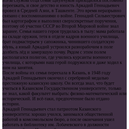
Из-за службы отца семье Циунчуков приходилось постоянно
переезжать, и свое детство и юность Аркадий Геннадьевич
провел в Средней Азии, в Ташкенте. Это время неразрывно
связано с воспоминаниями о войне. Геннадий Сильвестрович
был картографом и выполнял сверхсекретные поручения,
поэтому об участии СССР во Второй Мировой войне знал
заранее. Семья нашего героя трудилась в тылу: мама работала
на складе оружия, тетя в отделе кадров военного училища,
брат подмастерьем у сапожника, чинившего солдатскую
обувь, а юный Аркадий устроился разнорабочим в поле
долбить лёд и замерзшую почву. Рядом с этим полем
располагался полигон, где учились курсанты военного
училища, с которыми наш герой подружился и даже ходил к
ним на занятия.
После войны их семья переехала в Казань, в 1948 году
Аркадий Геннадьевич окончил с серебряной медалью
престижную казанскую школу. Он всегда знал, что будет
учиться в Казанском Государственном университете, только
не знал, какой факультет выбрать: физико-математический или
исторический. И всё-таки, предпочтение было отдано
истории.
Аркадий Геннадьевич стал патриотом Казанского
университета: хорошо учился, занимался общественной
работой в комсомольском бюро, а после окончания ушел
работать в библиотеку им. Лобачевского в должности