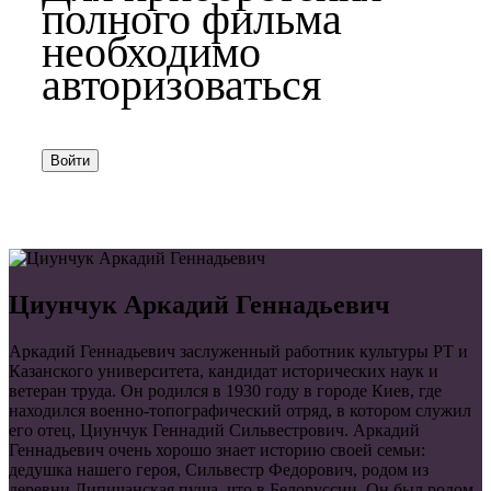
полного фильма
необходимо
авторизоваться
Войти
Циунчук Аркадий Геннадьевич
Аркадий Геннадьевич заслуженный работник культуры РТ и
Казанского университета, кандидат исторических наук и
ветеран труда. Он родился в 1930 году в городе Киев, где
находился военно-топографический отряд, в котором служил
его отец, Циунчук Геннадий Сильвестрович. Аркадий
Геннадьевич очень хорошо знает историю своей семьи:
дедушка нашего героя, Сильвестр Федорович, родом из
деревни Липичанская пуща, что в Белоруссии. Он был родом