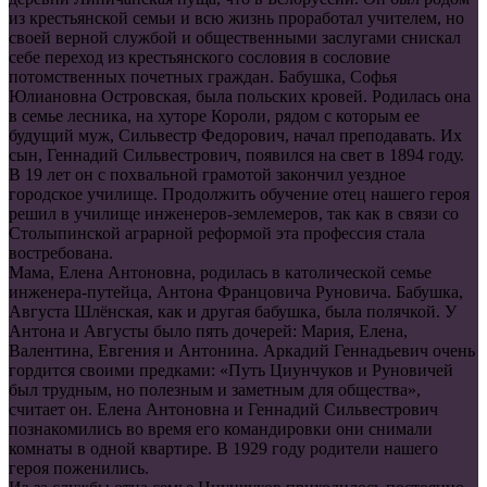
из крестьянской семьи и всю жизнь проработал учителем, но
своей верной службой и общественными заслугами снискал
себе переход из крестьянского сословия в сословие
потомственных почетных граждан. Бабушка, Софья
Юлиановна Островская, была польских кровей. Родилась она
в семье лесника, на хуторе Короли, рядом с которым ее
будущий муж, Сильвестр Федорович, начал преподавать. Их
сын, Геннадий Сильвестрович, появился на свет в 1894 году.
В 19 лет он с похвальной грамотой закончил уездное
городское училище. Продолжить обучение отец нашего героя
решил в училище инженеров-землемеров, так как в связи со
Столыпинской аграрной реформой эта профессия стала
востребована.
Мама, Елена Антоновна, родилась в католической семье
инженера-путейца, Антона Францовича Руновича. Бабушка,
Августа Шлёнская, как и другая бабушка, была полячкой. У
Антона и Августы было пять дочерей: Мария, Елена,
Валентина, Евгения и Антонина. Аркадий Геннадьевич очень
гордится своими предками: «Путь Циунчуков и Руновичей
был трудным, но полезным и заметным для общества»,
считает он. Елена Антоновна и Геннадий Сильвестрович
познакомились во время его командировки они снимали
комнаты в одной квартире. В 1929 году родители нашего
героя поженились.