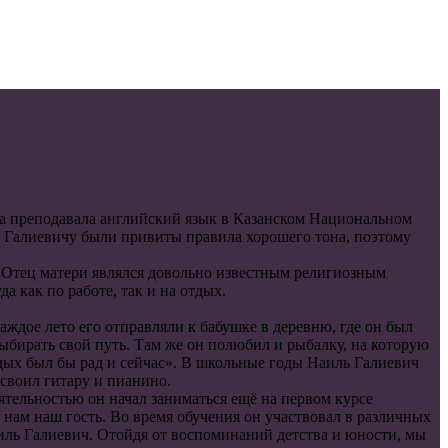
ма преподавала английский язык в Казанском Национальном
ю Галиевичу были привиты правила хорошего тона, поэтому
е. Отец матери являлся довольно известным религиозным
а как по работе, так и на отдых.
аждое лето его отправляли к бабушке в деревню, где он был
ыбирать свой путь. Там же он полюбил и рыбалку, на которую
 отдых был бы рад и сейчас». В школьные годы Наиль Галиевич
освоил гитару и пианино.
ятельностью он начал заниматься ещё на первом курсе
 нам наш гость. Во время обучения он участвовал в различных
Наиль Галиевич. Отойдя от воспоминаний детства и юности, мы