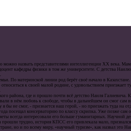
мью можно назвать представителями интеллигенции ХХ века. Ма
доцент кафедры физики в том же университете. С детства Наил
.
емьи. По материнской линии род берёт своё начало в Казахстан
относиться к своей малой родине, с удовольствием приезжает туд
.
ого района, где и прошло почти всё детство Наиля Галиевича. К
али в нём любовь к свободе, чтобы в дальнейшем он смог сам в
у я бы не смог, - признается наш герой, - но приезжать туда на
года посещал консерваторию по классу скрипка. Уже позже сам 
меты всегда интересовали его больше гуманитарных. Научной де
а прошли трудно, история КПСС его привлекала мало, признался
стране, но и по всему миру, «научный туризм», как назвал это 