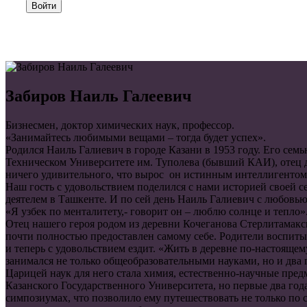
Войти
Забиров Наиль Галеевич
Бизнесмен, доктор химических наук, профессор.
«Занимайтесь любимыми вещами – тогда будет успех».
Родился Наиль Галиевич в городе Казани в 1953 году. Его се
Техническом Университете им. Туполева (бывший КАИ), отец 
ничего удивительного, что вырос он истинным интеллигентом
Наш гость с удовольствием поделился с нами историей своей с
деятелем в Ташкенте. И по сей день Наиль Галиевич с любовью 
«Я узбек по менталитету,- говорит он – люблю солнце и тепло»
Отец нашего героя родом из деревни Кочеганова Стерлитамакск
почти полностью предоставлен самому себе. Родители воспитыв
и теперь с удовольствием ездит. «Жить в деревне по-настоящем
занимался не только общеобразовательными науками, но и два 
Царицей наук для него стала химия, естественно-научные пред
Казанского Государственного Университета, но первые два год
симпозиумах, что позволило ему путешествовать не только по 