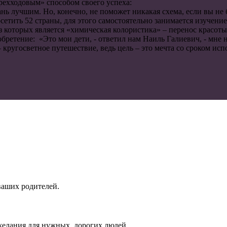
трехходовым» способом своего успеха:
нь лучшим. Но, конечно, не поможет никакая схема, если вы не 
сетить 52 страны, для этого самостоятельно занимается изучение
з которых является «химическая колористика» – перенос красот
бретение: «Это мои дети, - ответил нам Наиль Галиевич, - мне н
 кругосветное путешествие, ведь цель – это мечта со сроком ис
ваших родителей.
елания для нужных, дорогих людей.