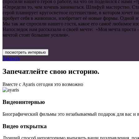
спросили нашего героя о работе, на что он поделился с нами «
«Определи то, чем хочешь заниматься. Шлифуй мастерство. Ста
герой планирует кругосветное путешествие, в котором хочет по
пробует себя в живописи, изобретает её новые формы. Одной и
Мы так же спросили нашего гостя, какое его самоё любимое изо
Напоследок нам рассказали о своей мечте: «Моя мечта проста –
мечтой стоят большие усилия».
посмотреть интервью
Закрыть
Запечатлейте свою историю.
Вместе с Ayaris сегодня это возможно
Видеоинтервью
Биографический фильмы это незабываемый подарок для вас и 
Видео открытка
Лучший способ неповторимо выразить ваши поздравления, пож