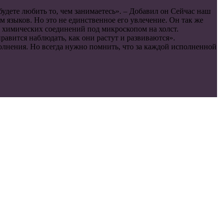
будете любить то, чем занимаетесь». – Добавил он Сейчас наш
м языков. Но это не единственное его увлечение. Он так же
ы химических соединений под микроскопом на холст.
равится наблюдать, как они растут и развиваются».
полнения. Но всегда нужно помнить, что за каждой исполненной