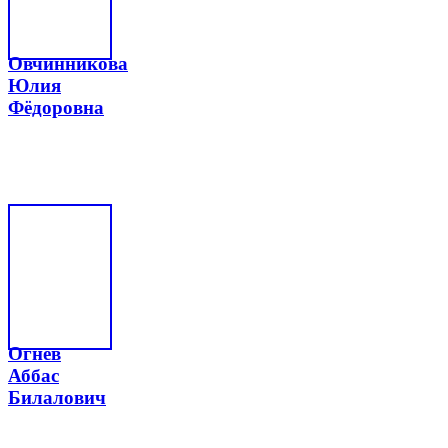
Овчинникова
Юлия
Фёдоровна
Огнев
Аббас
Билалович