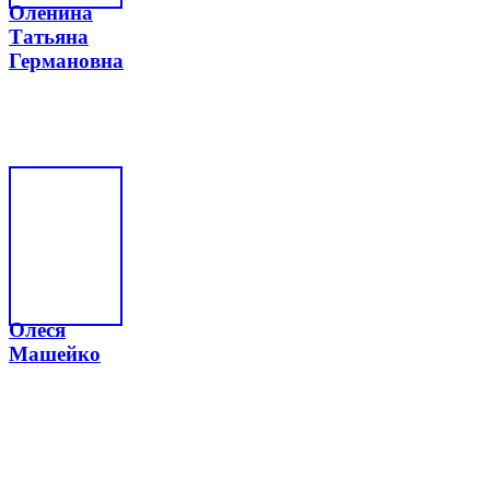
Оленина
Татьяна
Германовна
Олеся
Машейко