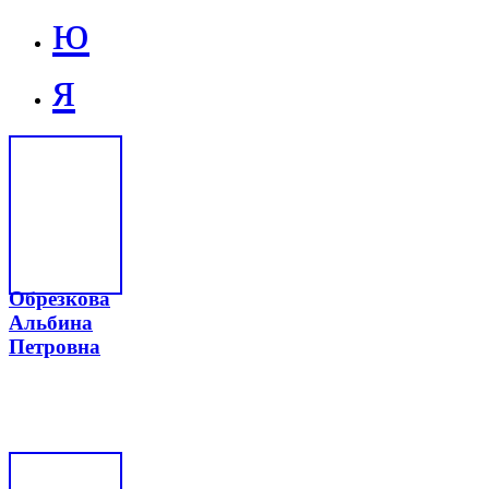
ю
я
Обрезкова
Альбина
Петровна