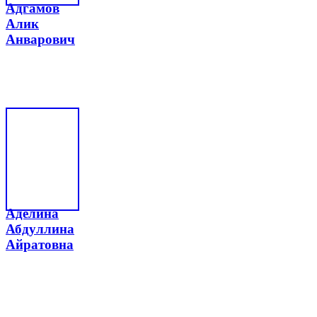
Адгамов
Алик
Анварович
Аделина
Абдуллина
Айратовна