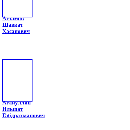
Агзамов
Шавкат
Хасанович
Аглиуллин
Ильшат
Габдрахманович