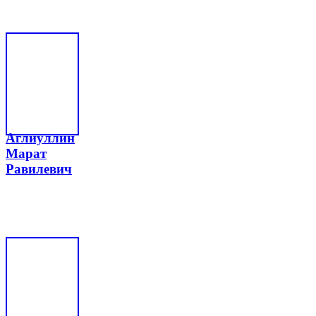
Аглиуллин
Марат
Равилевич