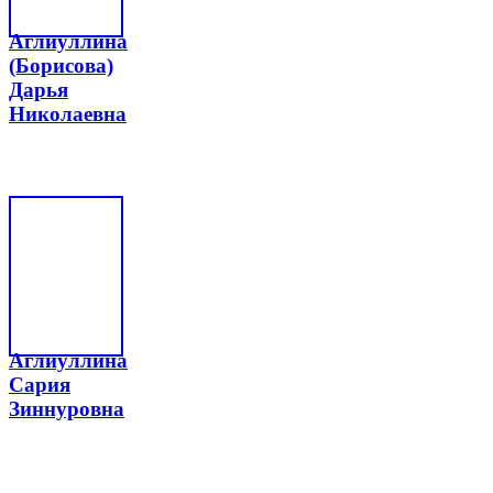
Аглиуллина
(Борисова)
Дарья
Николаевна
Аглиуллина
Сария
Зиннуровна