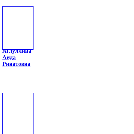
Аглуллина
Аида
Ринатовна