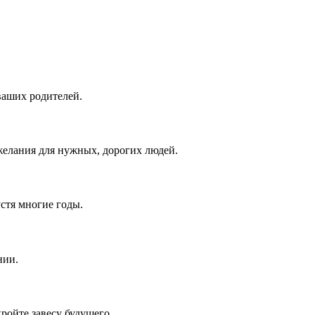
ваших родителей.
елания для нужных, дорогих людей.
устя многие годы.
нии.
ройте завесу будущего.