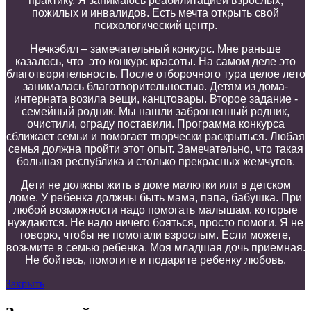
практику.
Я занимаюсь р
еабилитаци
ей
взрослы
х
,
пожилы
х
и инвалид
ов
.
Есть м
ечта открыть свой
психологический центр
.
Нечкэбил
– з
амечательный конкурс. Мне раньше
казалось, что
это конкурс красоты.
На самом деле это
благотворительность.
После отборочного тура ц
елое лето
занимал
а
сь благотворительностью
. Детям из дома-
интерната
возила
вещи, канцтовары
. В
т
орое задание -
семейный родник. Мы нашли заброшенный родник,
очистили, ограду поставили. П
р
ограмма
конкурса
сближает семьи
и помогает т
ворчески раскрыться. Любая
семья должна пройти этот опыт. Замечательно, что такая
большая республика и столько прекрасных жемчугов.
Дети не должны
жить
в доме малютки или в детском
доме. У ребенка должны быть мама, папа, бабушка. При
любой возможности
надо
помогать малышам, которые
нуждаются. Не надо ничего бояться, просто помоги. Я не
говорю, чтобы не помогали
взрослым.
Если можете,
возьмите в семью ребенка. Моя младшая дочь приемная.
Не бойтесь, помогите и подарите ребенку любовь
.
Закрыть