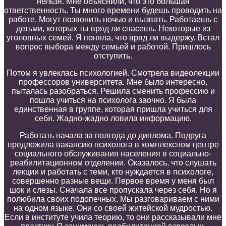
нельзя. Мне объяснили, что это большая
ответственность. Ты много времени будешь проводить на
работе. Могут позвонить ночью и вызвать. Работаешь с
детьми, которых ты вряд ли спасешь. Некоторые из
уголовных семей. Я поняла, что вряд ли выдержу. Встал
вопрос выбора между семьей и работой. Пришлось
отступить.
Потом я увлеклась п
сихологией.
Смотрела в
идеолекции
профессоров университета.
Мне было интересно
,
пыта
ла
сь
разобраться
.
Решила сменить профессию и
пошла учиться на психолога заочно
.
Я была
единственная в группе, которая пришла учиться для
себя. Жадно-жадно ловила
информацию
.
Работа
ть
начала за полгода до диплома.
Подруга
предложила вакансию психолога
в комплексн
ом
центр
е
социального обслуживания населения в социально-
реабилитационно
м
отделени
и
.
Оказалось, что с
лушать
лекции и работать с теми, кто нуждается в психологе
,
совершенно разн
ы
е
вещи
.
Первое время у меня был
шок и
слезы. Сначала все пропускала через себя.
Но я
полюбила
своих подопечных
. Мы разговариваем
с ними
на одном языке. Они со своей житейской мудростью.
Если в институте у
чила теорию,
то
они рассказыва
ли
мне