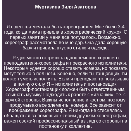
Муртазина Зиля Азатовна
Я с детства мечтала быть хореографом. Мне было 3-4
года, когда мама привела в хореографический кружок. С
первых занятий у меня все получалось. Возможно,
хореограф рассмотрела во мне дар. Она дала хорошую
базу и привила вкус к
о
стилю и одежде.
Редко можно встретить одновременно хорошего
преподавателя-хореографа и прекрасного исполнителя.
Некоторым удается хорошо ставить номера, но показать
могут только в пол ноги. Конечно, если ты танцовщик, ты
должен уметь исполнять. Если я преподаю, то показываю
в полную силу.
Я – исполнитель и постановщик.
Хореограф-постановщик д
олжен быть о
тветственным,
слышать музыку
. Подходить к работе
с
«изнанки», т.е. с
другой стороны
. Важны
исполнение и костюм
, поэтому
п
родумыва
ю
все элементы
номера
.
Все
зависит
о
т
воображения
хореографа
.
Я никогда не стеснялась
обращаться за помощью к своим друзьям-хореографам,
важен свежий профессиональный взгляд со стороны на
постановку и коллектив.