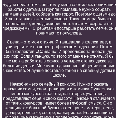
Будучи педагогом с опытом у меня сложилось понимание
работы с
детьми
. В группе
помладше нужно собрать
внимание
детей
, соб
и
рать как горох
. Поэтому с
деть
ми до
8 лет
ставлю
сюжетны
е
номер
а. Такие номера бывают
спонтанны
е
,
ведь
движения
детей в этом
возрасте
не
предсказуемы. С ребятами постарше работать легче,
они
понимают с полуслова
.
Сцена – это моя стихия. Я танцевала в коллективе, в
университете на хореографическом отделении. Потом
был коллектив «Сайдаш». И продолжаю танцевать до
сих пор. Если я танцую, то этого от меня не отнять. Я бы
не могла работать в офисе в четырех стенах, даже за
большие деньги.
Мне нужно движение, общение и новые
знакомства. Я лучше поставлю танец на свадьбу, детям в
школе.
Нечкэбил - это
семейный конкурс. Нужно показать
праздник семьи,
с
вои традиции и изюминку
. Существует
м
ного конкурсов красоты,
на которых участницы
представляют себя и свою красоту. Н
ечкэбил
отличается
от таких конкурсов, имеет более глубокий смысл. Он о
женщина
х
с большой буквы,
о
женщин
е
- мат
ери
, жен
е
,
доч
ери
, невестк
е
, сестр
е
, карьеристк
е
. Если женщина
мудрая, она сможет мужа поддержать, с родители мужа