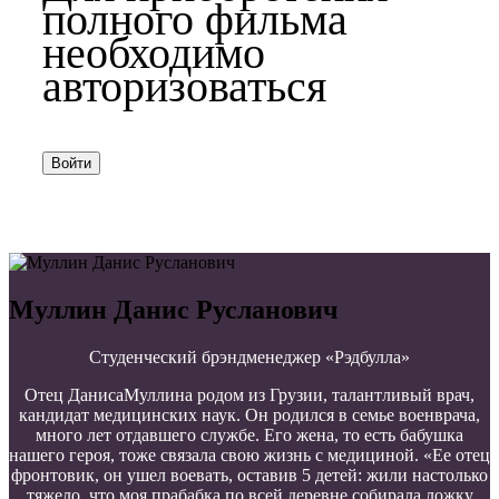
полного фильма
необходимо
авторизоваться
Войти
Муллин Данис Русланович
Студенческий брэндменеджер «Рэдбулла»
Отец ДанисаМуллина родом из Грузии, талантливый врач,
кандидат медицинских наук. Он родился в семье военврача,
много лет отдавшего службе. Его жена, то есть бабушка
нашего героя, тоже связала свою жизнь с медициной. «Ее отец
фронтовик, он ушел воевать, оставив 5 детей: жили настолько
тяжело, что моя прабабка по всей деревне собирала ложку