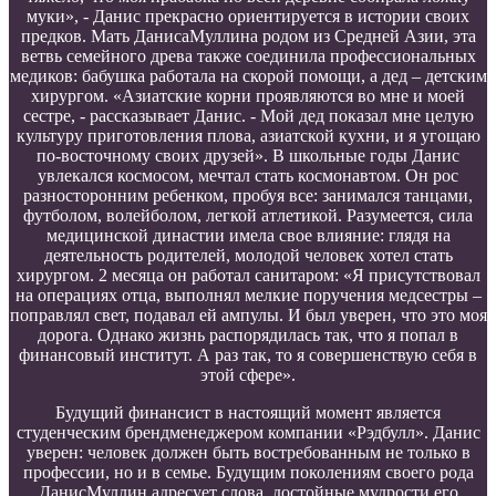
муки», - Данис прекрасно ориентируется в истории своих
предков. Мать ДанисаМуллина родом из Средней Азии, эта
ветвь семейного древа также соединила профессиональных
медиков: бабушка работала на скорой помощи, а дед – детским
хирургом. «Азиатские корни проявляются во мне и моей
сестре, - рассказывает Данис. - Мой дед показал мне целую
культуру приготовления плова, азиатской кухни, и я угощаю
по-восточному своих друзей». В школьные годы Данис
увлекался космосом, мечтал стать космонавтом. Он рос
разносторонним ребенком, пробуя все: занимался танцами,
футболом, волейболом, легкой атлетикой. Разумеется, сила
медицинской династии имела свое влияние: глядя на
деятельность родителей, молодой человек хотел стать
хирургом. 2 месяца он работал санитаром: «Я присутствовал
на операциях отца, выполнял мелкие поручения медсестры –
поправлял свет, подавал ей ампулы. И был уверен, что это моя
дорога. Однако жизнь распорядилась так, что я попал в
финансовый институт. А раз так, то я совершенствую себя в
этой сфере».
Будущий финансист в настоящий момент является
студенческим брендменеджером компании «Рэдбулл». Данис
уверен: человек должен быть востребованным не только в
профессии, но и в семье. Будущим поколениям своего рода
ДанисМуллин адресует слова, достойные мудрости его