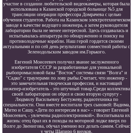
участие в создании любительской видеокамеры, которая была
использована в Казанской городской больнице №5 для
трансляции операции профессора Домрачева с целью
обучения студентов. Работа на Казанском электротехническом
заводе в качестве ведущего инженера, а затем руководителя
лаборатории была не менее интересной. Здесь создавалась и
испытывалась аппаратура по обнаружению и поиску на
противолодочные корабли. Наш герой гордится своими
актуальными и по сей день результатами совместной работы с
Зеленодольским заводом им.Горького.
Евгений Моисеевич получил звание заслуженного
изобретателя СССР за разработанные для уникальной
рыбопромысловой базы "Восток" системы связи "Волга" и
"Садко" с траулерами по лову рыбы.Считает, что инженер -
это замечательная творческая профессия, и настоящий
инженер-изобретатель - это штучный товар.Среди коллектива
своей лаборатории он обрел и свою вторую супругу -
Людмилу Васильевну Бестужеву, радиотехника по
специальности. Они вместе воспитали трех сыновей: Вадима,
Митю и Сашу. «Дети по интересам в нас» - говорит Евгений
Моисеевич, - увлечены радиоэлектроникой». Воспитывала их
жизнь: отец брал их в походы на моторной лодке вверх по
Волге до Звенигова, обучал умению все делать самим. Сейчас
у четы Шапиро 6 внуков.