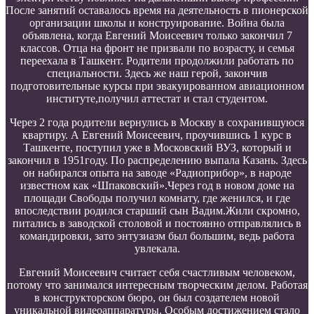
После занятий оставалось время на деятельность в пионерской
организации школы и конструирование. Война была
объявлена, когда Евгений Моисеевич только закончил 7
классов. Отца на фронт не призвали по возрасту, и семья
переехала в Ташкент. Родители продолжили работать по
специальности. Здесь же наш герой, закончив
подготовительные курсы при эвакуированном авиационном
институте,получил аттестат и стал студентом.
Через 2 года родители вернулись в Москву в сохранившуюся
квартиру. А Евгений Моисеевич, проучившись 1 курс в
Ташкенте, поступил уже в Московский ВУЗ, который и
закончил в 1951году. По распределению выпала Казань. Здесь
он набирался опыта на заводе «Радиоприбор», в народе
известном как «Шпаковский».Через год в новом доме на
площади Свободы получил комнату, где женился, и где
впоследствии родился старший сын Вадим.Жили скромно,
питались в заводской столовой и постоянно отправлялись в
командировки, зато энтузиазм был большим, ведь работа
увлекала.
Евгений Моиcеевич считает себя счастливым человеком,
потому что занимался интересным творческим делом. Работая
в конструкторском бюро, он был создателем новой
уникальной видеоаппаратуры. Особым достижением стало