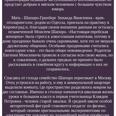
предстает добрым и мягким человеком с большим чувством
юмора.
Мать - Шапиро-Гринберг Зинаида Яковлевна - врач-
отоларинголог, родом из Одессы, приехала на практику в
Кировоград и, благодаря своим внешним данным не осталась
незамеченной Моисеем Шапиро. «Настоящая еврейская
женщина» была строга к алкогольным напиткам, потому в
доме праздники бывали очень скромными, хотя это не мешало
дружескому общению. Особыми праздниками считались
новогодние елки - это было общее нововведение. Родители
Евгения Моисеевича провели в согласии всю свою жизнь, но
к сожалению, о дальних предках не принято было
рассказывать в семейном кругу и информации о них не
сохранилось.
Спасаясь от голода семейство Шапиро переезжает в Москву.
Отец устроился на работу, и ему в коммунальной квартире
выделили комнату, где пространство разделялось ковром на
две составные. Именно в столице начинается школьная жизнь:
уроки в большом классе и первая учительница Клавдия
Петровна - человек старой закалки. В средней школе особой
авторитетной фигурой становится педагог по физике,
который своими оригинальными экспериментами по
электричеству повлияет на дальнейший выбор профессии.