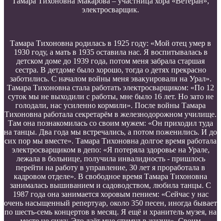
Тамара Тихоновна Макарова – участница хора «Ветеран»,
электросварщик.
Тамара Тихоновна родилась в 1925 году: «Мой отец умер в
1930 году, а мать в 1935 оставила нас. Я воспитывалась в
детском доме до 1939 года, потом меня забрала старшая
сестра. В детдоме было хорошо, тогда о детях прекрасно
заботились. С началом войны меня эвакуировали на Урал».
Тамара Тихоновна стала работать электросварщиком: «По 12
суток мы не выходили с работы, мне было 16 лет. Но зато не
голодали, нас усиленно кормили». После войны Тамара
Тихоновна работала секретарём в железнодорожном училище.
Там она познакомилась со своим мужем: «Он приходил туда
на танцы. Два года мы встречались, а потом поженились. И до
сих пор мы вместе». Тамара Тихоновна долгое время работала
электросварщиком в депо: «Я потеряла здоровье на Урале,
лежала в больнице, получила инвалидность - пришлось
перейти на работу в управление, 30 лет я проработала в
кадровом отделе». В свободное время Тамара Тихоновна
занималась вышиванием и садоводством, любила танцы. С
1987 года она занимается хоровым пением: «Сейчас у нас
очень насыщенный репертуар, около 350 песен, иногда бывает
по шесть-семь концертов в месяц. Я ещё и хранитель музея, на
месте не сижу. Это даёт мне стимул в жизни». Своим