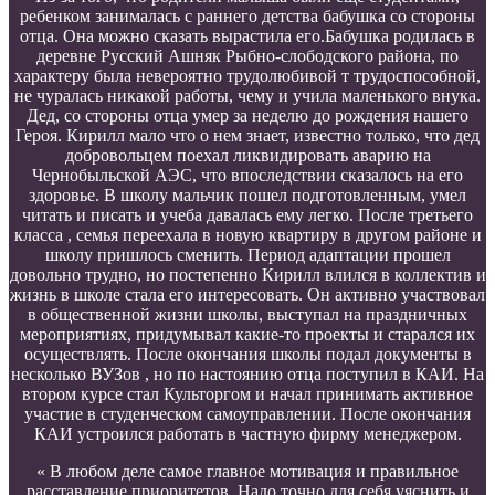
ребенком занималась с раннего детства бабушка со стороны
отца. Она можно сказать вырастила его.Бабушка родилась в
деревне Русский Ашняк Рыбно-слободского района, по
характеру была невероятно трудолюбивой т трудоспособной,
не чуралась никакой работы, чему и учила маленького внука.
Дед, со стороны отца умер за неделю до рождения нашего
Героя. Кирилл мало что о нем знает, известно только, что дед
добровольцем поехал ликвидировать аварию на
Чернобыльской АЭС, что впоследствии сказалось на его
здоровье. В школу мальчик пошел подготовленным, умел
читать и писать и учеба давалась ему легко. После третьего
класса , семья переехала в новую квартиру в другом районе и
школу пришлось сменить. Период адаптации прошел
довольно трудно, но постепенно Кирилл влился в коллектив и
жизнь в школе стала его интересовать. Он активно участвовал
в общественной жизни школы, выступал на праздничных
мероприятиях, придумывал какие-то проекты и старался их
осуществлять. После окончания школы подал документы в
несколько ВУЗов , но по настоянию отца поступил в КАИ. На
втором курсе стал Культоргом и начал принимать активное
участие в студенческом самоуправлении. После окончания
КАИ устроился работать в частную фирму менеджером.
« В любом деле самое главное мотивация и правильное
расставление приоритетов. Надо точно для себя уяснить и