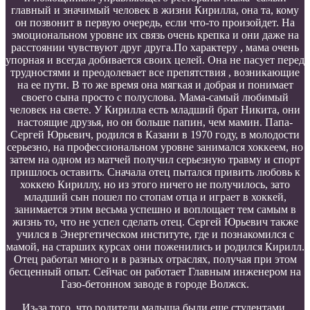
главный и значимый человек в жизни Кирилла, она та, кому
он позвонит в первую очередь, если что-то произойдет. На
эмоциональном уровне их связь очень крепка и они даже на
расстоянии чувствуют друг друга.По характеру , мама очень
упорная и всегда добивается своих целей. Она не пасует перед
трудностями и преодолевает все препятствия , возникающие
на ее пути. В то же время она мягкая и добрая и понимает
своего сына просто с полуслова. Мама-самый любимый
человек на свете. У Кирилла есть младший брат Никита, они
настоящие друзья, но он больше папин, чем мамин. Папа-
Сергей Юрьевич, родился в Казани в 1970 году, в молодости
серьезно, на профессиональном уровне занимался хоккеем, но
затем на одном из матчей получил серьезную травму и спорт
пришлось оставить. Сначала отец пытался привить любовь к
хоккею Кириллу, но из этого ничего не получилось, зато
младший сын пошел по стопам отца и играет в хоккей,
занимается этим весьма успешно и воплощает тем самым в
жизнь то, что не успел сделать отец. Сергей Юрьевич также
учился в Энергетическом институте, где и познакомился с
мамой, на старших курсах они поженились и родился Кирилл.
Отец работал много и в разных отраслях, получая при этом
бесценный опыт. Сейчас он работает Главным инженером на
Газо-бетонном заводе в городе Волжск.
Из-за того, что родители малыша были еще студентами,